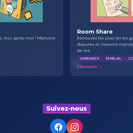
Room Share
lle, mot après mot ! Mémoire
Retrouvez les joies (et les g
disputes et missions improb
de rire.
AMBIANCE
FAMILIAL
CO
Découvrir
Suivez-nous