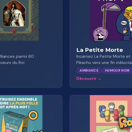
La Petite Morte
alliances parmi 60
Incarnez La Petite Morte e
veurs du Roi.
Pikachu vers une fin inélucta
AMBIANCE
HUMOUR NOIR
Découvrir
★