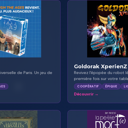
★
★
Goldorak XperienZ
verselle de Paris. Un jeu de
Revivez l'épopée du robot l
première fois sur votre table
GES
COOPÉRATIF
ÉPIQUE
LI
Découvrir