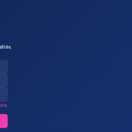
lités.
ions