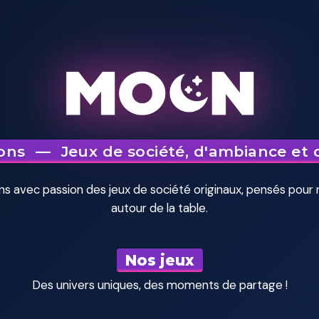
ons
—
Jeux de société,
d'ambiance
et 
ns avec passion des jeux de société originaux,
pensés pour r
autour de la table.
★
Nos jeux
Des univers uniques, des moments de partage !